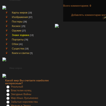
Всего комментариев:
0
Карты миров
[19]
Добавлять комментарии могу
Изображения
[87]
[
Р
Постеры
[36]
Космос
[25]
Оружие
[27]
Знаки зодиака
[13]
Портреты
[76]
Обои
[41]
Существа
[18]
Книги и свитки
[5]
Наш опрос
Какой мир Вы считаете наиболее
интересным?
Реальный
Властелин колец
Звездные Войны
Мир Иных Лукъяненко
Забытые королевства
Мельин и Эвиал