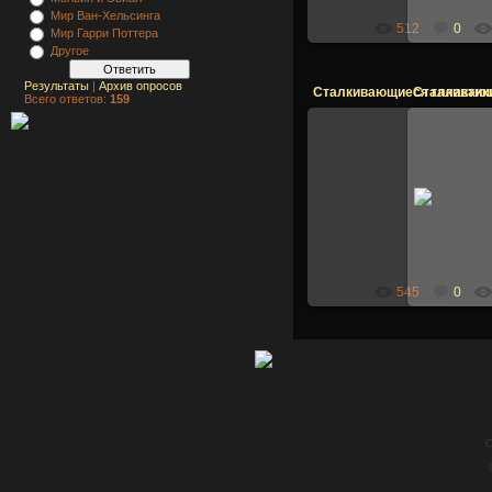
Мир Ван-Хельсинга
512
0
Мир Гарри Поттера
Другое
Результаты
|
Архив опросов
Сталкивающиеся галактик
Сталкивающ
Всего ответов:
159
28.09.2007
Isien
545
0
C