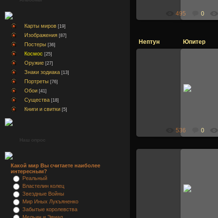
495
0
Карты миров
[19]
Изображения
[87]
Нептун
Юпитер
Постеры
[36]
Космос
[25]
Оружие
[27]
Знаки зодиака
[13]
30.10.2007
Портреты
[76]
Обои
[41]
Тирия
Существа
[18]
Книги и свитки
[5]
536
0
Наш опрос
Какой мир Вы считаете наиболее
интересным?
Реальный
16.10.2007
Властелин колец
Звездные Войны
Тирия
Мир Иных Лукъяненко
Забытые королевства
Мельин и Эвиал