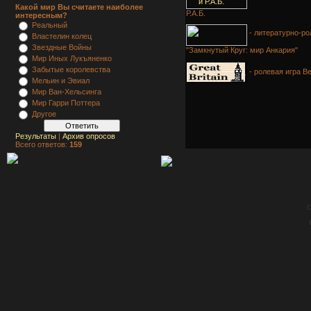
Какой мир Вы считаете наиболее
Р.А.Б.
интересным?
Реальный
- литературно-ро
Властелин колец
Звездные Войны
"Замкнутый Круг: мир Анкария"
Мир Иных Лукъяненко
Забытые королевства
- ролевая игра В
Мельин и Эвиал
Мир Ван-Хельсинга
Мир Гарри Поттера
Другое
Результаты
|
Архив опросов
Всего ответов:
159
C