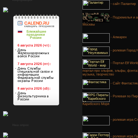
- сайт Палантир
- Подземелья и 
Москвы
- Алмарен
- ролевая Город
- Портал Elf Worl
портал про эльфов, эльфы, фэнтаз
музыка, творчество
- Сайт Фантастик
- Ролевая по Пи
Карибского Моря
- ролевая игра С
Наш опрос
- ролевая игра Г