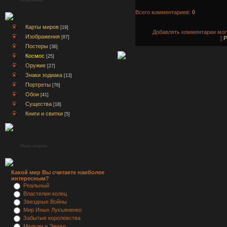
Всего комментариев:
0
Карты миров
[19]
Добавлять комментарии могу
Изображения
[87]
[
Р
Постеры
[36]
Космос
[25]
Оружие
[27]
Знаки зодиака
[13]
Портреты
[76]
Обои
[41]
Существа
[18]
Книги и свитки
[5]
Наш опрос
Какой мир Вы считаете наиболее
интересным?
Реальный
Властелин колец
Звездные Войны
Мир Иных Лукъяненко
Забытые королевства
Мельин и Эвиал