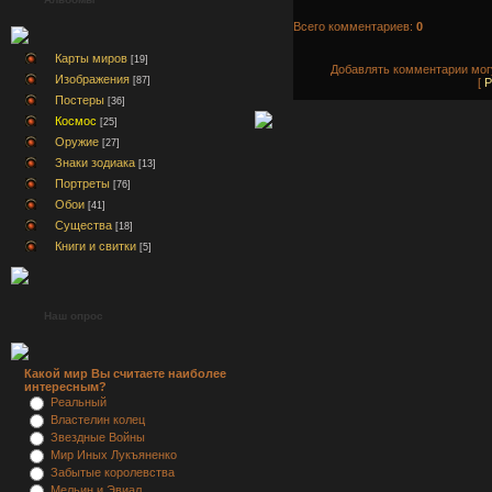
Всего комментариев:
0
Карты миров
[19]
Добавлять комментарии могу
Изображения
[87]
[
Р
Постеры
[36]
Космос
[25]
Оружие
[27]
Знаки зодиака
[13]
Портреты
[76]
Обои
[41]
Существа
[18]
Книги и свитки
[5]
Наш опрос
Какой мир Вы считаете наиболее
интересным?
Реальный
Властелин колец
Звездные Войны
Мир Иных Лукъяненко
Забытые королевства
Мельин и Эвиал