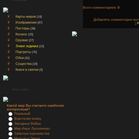
Всего комментариев:
0
Карты миров
[19]
Добавлять комментарии могу
Изображения
[87]
[
Р
Постеры
[36]
Космос
[25]
Оружие
[27]
Знаки зодиака
[13]
Портреты
[76]
Обои
[41]
Существа
[18]
Книги и свитки
[5]
Наш опрос
Какой мир Вы считаете наиболее
интересным?
Реальный
Властелин колец
Звездные Войны
Мир Иных Лукъяненко
Забытые королевства
Мельин и Эвиал