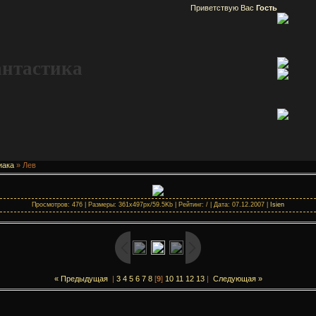
Приветствую Вас
Гость
антастика
иака
» Лев
Просмотров: 476 | Размеры: 361x497px/59.5Kb | Рейтинг: / | Дата: 07.12.2007 |
Isien
« Предыдущая
|
3
4
5
6
7
8
[
9
]
10
11
12
13
|
Следующая »