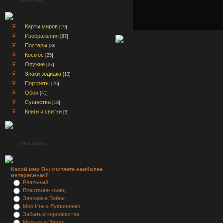
Карты миров
[19]
Изображения
[87]
Постеры
[36]
Космос
[25]
Оружие
[27]
Знаки зодиака
[13]
Портреты
[76]
Обои
[41]
Существа
[18]
Книги и свитки
[5]
Наш опрос
Какой мир Вы считаете наиболее
интересным?
Реальный
Властелин колец
Звездные Войны
Мир Иных Лукъяненко
Забытые королевства
Мельин и Эвиал