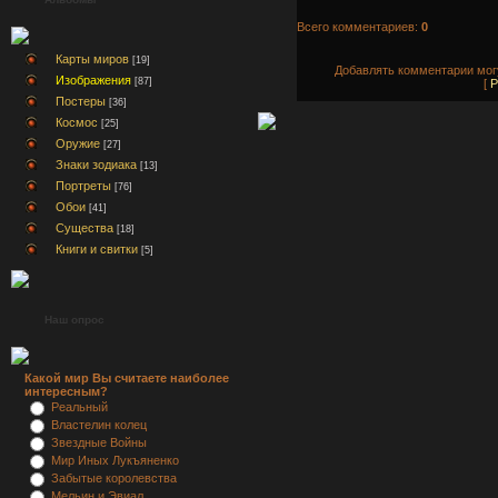
Всего комментариев:
0
Карты миров
[19]
Добавлять комментарии могу
Изображения
[87]
[
Р
Постеры
[36]
Космос
[25]
Оружие
[27]
Знаки зодиака
[13]
Портреты
[76]
Обои
[41]
Существа
[18]
Книги и свитки
[5]
Наш опрос
Какой мир Вы считаете наиболее
интересным?
Реальный
Властелин колец
Звездные Войны
Мир Иных Лукъяненко
Забытые королевства
Мельин и Эвиал