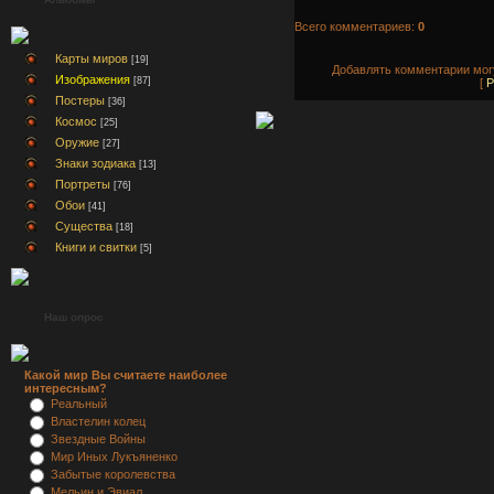
Всего комментариев:
0
Карты миров
[19]
Добавлять комментарии могу
Изображения
[87]
[
Р
Постеры
[36]
Космос
[25]
Оружие
[27]
Знаки зодиака
[13]
Портреты
[76]
Обои
[41]
Существа
[18]
Книги и свитки
[5]
Наш опрос
Какой мир Вы считаете наиболее
интересным?
Реальный
Властелин колец
Звездные Войны
Мир Иных Лукъяненко
Забытые королевства
Мельин и Эвиал