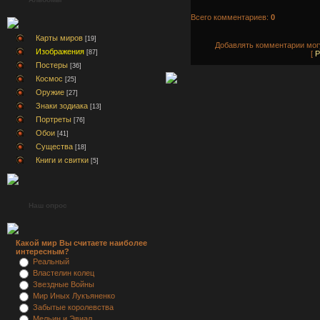
Всего комментариев:
0
Карты миров
[19]
Добавлять комментарии могу
Изображения
[87]
[
Р
Постеры
[36]
Космос
[25]
Оружие
[27]
Знаки зодиака
[13]
Портреты
[76]
Обои
[41]
Существа
[18]
Книги и свитки
[5]
Наш опрос
Какой мир Вы считаете наиболее
интересным?
Реальный
Властелин колец
Звездные Войны
Мир Иных Лукъяненко
Забытые королевства
Мельин и Эвиал