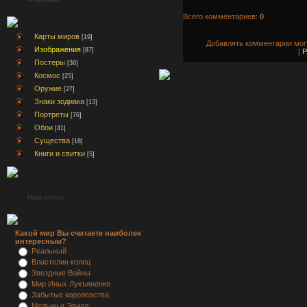
Всего комментариев:
0
Карты миров
[19]
Добавлять комментарии могу
Изображения
[87]
[
Р
Постеры
[36]
Космос
[25]
Оружие
[27]
Знаки зодиака
[13]
Портреты
[76]
Обои
[41]
Существа
[18]
Книги и свитки
[5]
Наш опрос
Какой мир Вы считаете наиболее
интересным?
Реальный
Властелин колец
Звездные Войны
Мир Иных Лукъяненко
Забытые королевства
Мельин и Эвиал