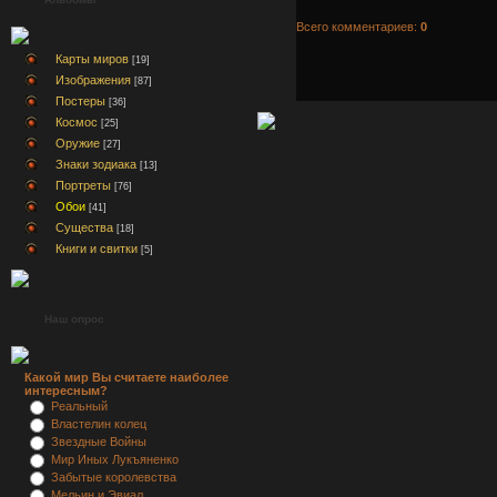
Всего комментариев:
0
Карты миров
[19]
Изображения
[87]
Постеры
[36]
Космос
[25]
Оружие
[27]
Знаки зодиака
[13]
Портреты
[76]
Обои
[41]
Существа
[18]
Книги и свитки
[5]
Наш опрос
Какой мир Вы считаете наиболее
интересным?
Реальный
Властелин колец
Звездные Войны
Мир Иных Лукъяненко
Забытые королевства
Мельин и Эвиал