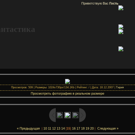
Приветствую Вас
Гость
антастика
Просмотров: 509 | Размеры: 1024x730px/134.1Kb | Рейтинг: / | Дата: 18.12.2007 |
Тирия
Просмотреть фотографию в реальном размере
« Предыдущая
|
10
11
12
13
14
[
15
]
16
17
18
19
20
|
Следующая »