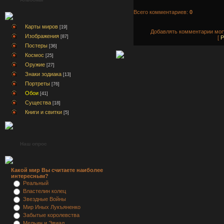
Всего комментариев:
0
Карты миров
[19]
Добавлять комментарии могу
Изображения
[87]
[
Р
Постеры
[36]
Космос
[25]
Оружие
[27]
Знаки зодиака
[13]
Портреты
[76]
Обои
[41]
Существа
[18]
Книги и свитки
[5]
Наш опрос
Какой мир Вы считаете наиболее
интересным?
Реальный
Властелин колец
Звездные Войны
Мир Иных Лукъяненко
Забытые королевства
Мельин и Эвиал