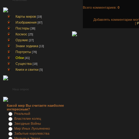
Всего комментариев:
0
Карты миров
[19]
Добавлять комментарии могу
Изображения
[87]
[
Р
Постеры
[36]
Космос
[25]
Оружие
[27]
Знаки зодиака
[13]
Портреты
[76]
Обои
[41]
Существа
[18]
Книги и свитки
[5]
Наш опрос
Какой мир Вы считаете наиболее
интересным?
Реальный
Властелин колец
Звездные Войны
Мир Иных Лукъяненко
Забытые королевства
Мельин и Эвиал