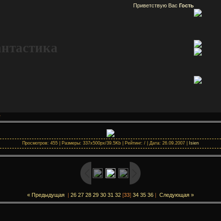
Приветствую Вас
Гость
антастика
»
Просмотров: 455 | Размеры: 337x500px/39.5Kb | Рейтинг: / | Дата: 26.09.2007 |
Isien
« Предыдущая
|
26
27
28
29
30
31
32
[
33
]
34
35
36
|
Следующая »