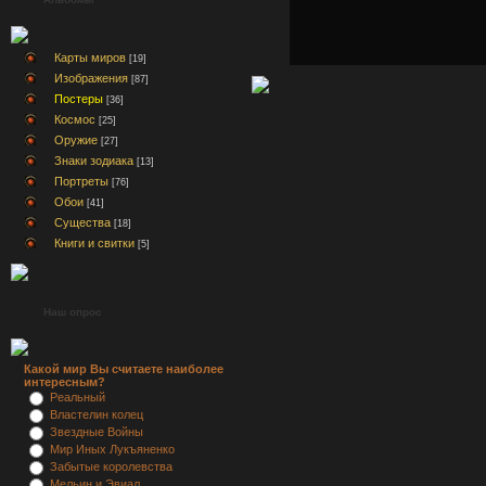
Карты миров
[19]
Изображения
[87]
Постеры
[36]
Космос
[25]
Оружие
[27]
Знаки зодиака
[13]
Портреты
[76]
Обои
[41]
Существа
[18]
Книги и свитки
[5]
Наш опрос
Какой мир Вы считаете наиболее
интересным?
Реальный
Властелин колец
Звездные Войны
Мир Иных Лукъяненко
Забытые королевства
Мельин и Эвиал