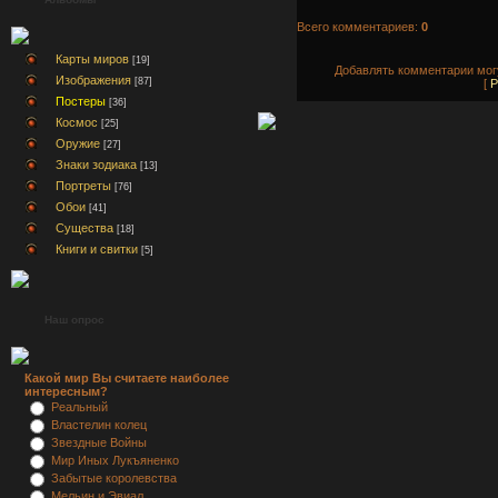
Всего комментариев:
0
Карты миров
[19]
Добавлять комментарии могу
Изображения
[87]
[
Р
Постеры
[36]
Космос
[25]
Оружие
[27]
Знаки зодиака
[13]
Портреты
[76]
Обои
[41]
Существа
[18]
Книги и свитки
[5]
Наш опрос
Какой мир Вы считаете наиболее
интересным?
Реальный
Властелин колец
Звездные Войны
Мир Иных Лукъяненко
Забытые королевства
Мельин и Эвиал