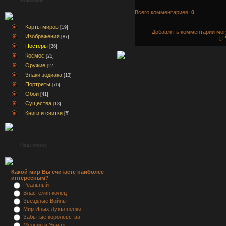
Всего комментариев:
0
Карты миров
[19]
Добавлять комментарии могу
Изображения
[87]
[
Р
Постеры
[36]
Космос
[25]
Оружие
[27]
Знаки зодиака
[13]
Портреты
[76]
Обои
[41]
Существа
[18]
Книги и свитки
[5]
Наш опрос
Какой мир Вы считаете наиболее
интересным?
Реальный
Властелин колец
Звездные Войны
Мир Иных Лукъяненко
Забытые королевства
Мельин и Эвиал