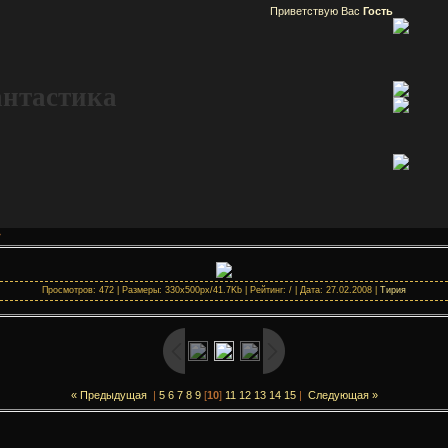
Приветствую Вас
Гость
антастика
»
Просмотров: 472 | Размеры: 330x500px/41.7Kb | Рейтинг: / | Дата: 27.02.2008 |
Тирия
« Предыдущая
|
5
6
7
8
9
[
10
]
11
12
13
14
15
|
Следующая »