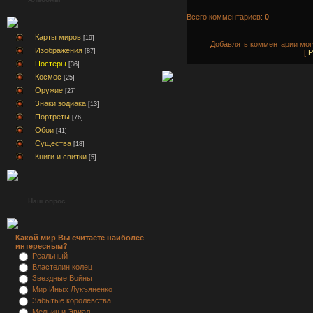
Всего комментариев:
0
Карты миров
[19]
Добавлять комментарии могу
Изображения
[87]
[
Р
Постеры
[36]
Космос
[25]
Оружие
[27]
Знаки зодиака
[13]
Портреты
[76]
Обои
[41]
Существа
[18]
Книги и свитки
[5]
Наш опрос
Какой мир Вы считаете наиболее
интересным?
Реальный
Властелин колец
Звездные Войны
Мир Иных Лукъяненко
Забытые королевства
Мельин и Эвиал