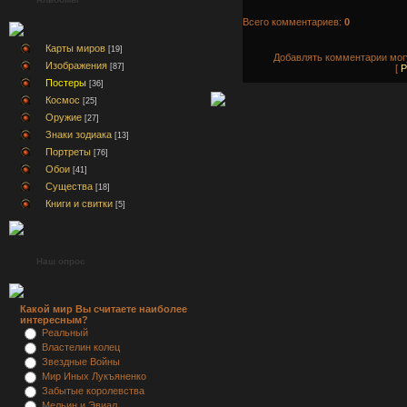
Всего комментариев:
0
Карты миров
[19]
Добавлять комментарии могу
Изображения
[87]
[
Р
Постеры
[36]
Космос
[25]
Оружие
[27]
Знаки зодиака
[13]
Портреты
[76]
Обои
[41]
Существа
[18]
Книги и свитки
[5]
Наш опрос
Какой мир Вы считаете наиболее
интересным?
Реальный
Властелин колец
Звездные Войны
Мир Иных Лукъяненко
Забытые королевства
Мельин и Эвиал