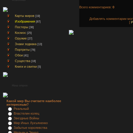
Всего комментариев:
0
Карты миров
[19]
Добавлять комментарии могу
Изображения
[87]
[
Р
Постеры
[36]
Космос
[25]
Оружие
[27]
Знаки зодиака
[13]
Портреты
[76]
Обои
[41]
Существа
[18]
Книги и свитки
[5]
Наш опрос
Какой мир Вы считаете наиболее
интересным?
Реальный
Властелин колец
Звездные Войны
Мир Иных Лукъяненко
Забытые королевства
Мельин и Эвиал