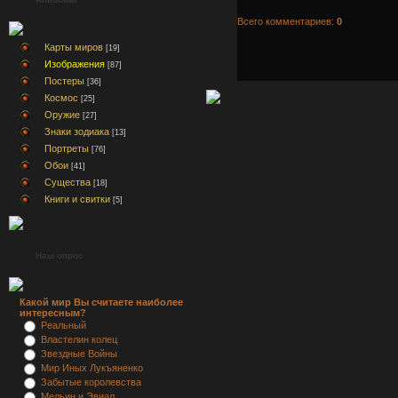
Всего комментариев:
0
Карты миров
[19]
Изображения
[87]
Постеры
[36]
Космос
[25]
Оружие
[27]
Знаки зодиака
[13]
Портреты
[76]
Обои
[41]
Существа
[18]
Книги и свитки
[5]
Наш опрос
Какой мир Вы считаете наиболее
интересным?
Реальный
Властелин колец
Звездные Войны
Мир Иных Лукъяненко
Забытые королевства
Мельин и Эвиал