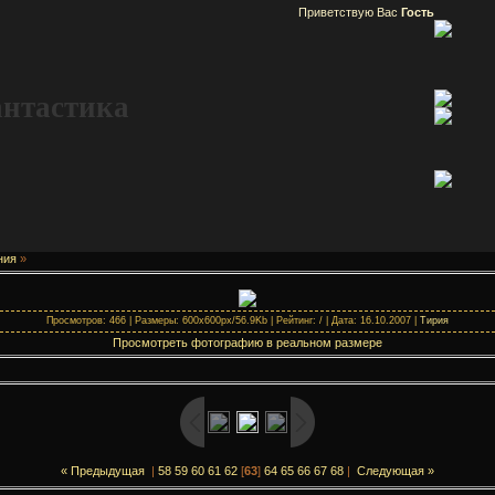
Приветствую Вас
Гость
антастика
ния
»
Просмотров: 466 | Размеры: 600x600px/56.9Kb | Рейтинг: / | Дата: 16.10.2007 |
Тирия
Просмотреть фотографию в реальном размере
« Предыдущая
|
58
59
60
61
62
[
63
]
64
65
66
67
68
|
Следующая »