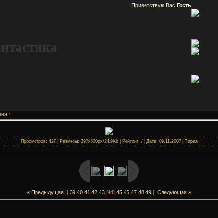
Приветствую Вас
Гость
антастика
ния
»
Просмотров: 427 | Размеры: 397x500px/24.9Kb | Рейтинг: / | Дата: 09.11.2007 |
Тирия
« Предыдущая
|
39
40
41
42
43
[
44
]
45
46
47
48
49
|
Следующая »