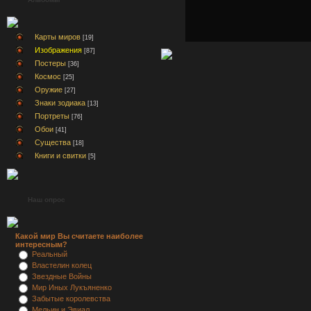
Карты миров
[19]
Изображения
[87]
Постеры
[36]
Космос
[25]
Оружие
[27]
Знаки зодиака
[13]
Портреты
[76]
Обои
[41]
Существа
[18]
Книги и свитки
[5]
Наш опрос
Какой мир Вы считаете наиболее
интересным?
Реальный
Властелин колец
Звездные Войны
Мир Иных Лукъяненко
Забытые королевства
Мельин и Эвиал