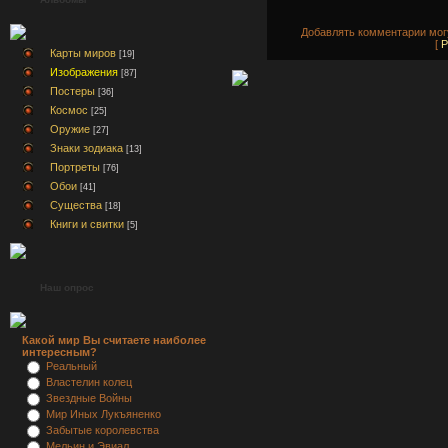
Добавлять комментарии могу
[
Р
Карты миров
[19]
Изображения
[87]
Постеры
[36]
Космос
[25]
Оружие
[27]
Знаки зодиака
[13]
Портреты
[76]
Обои
[41]
Существа
[18]
Книги и свитки
[5]
Наш опрос
Какой мир Вы считаете наиболее
интересным?
Реальный
Властелин колец
Звездные Войны
Мир Иных Лукъяненко
Забытые королевства
Мельин и Эвиал