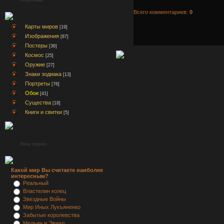
Всего комментариев:
0
Карты миров
[19]
Изображения
[87]
Постеры
[36]
Космос
[25]
Оружие
[27]
Знаки зодиака
[13]
Портреты
[76]
Обои
[41]
Существа
[18]
Книги и свитки
[5]
Наш опрос
Какой мир Вы считаете наиболее
интересным?
Реальный
Властелин колец
Звездные Войны
Мир Иных Лукъяненко
Забытые королевства
Мельин и Эвиал