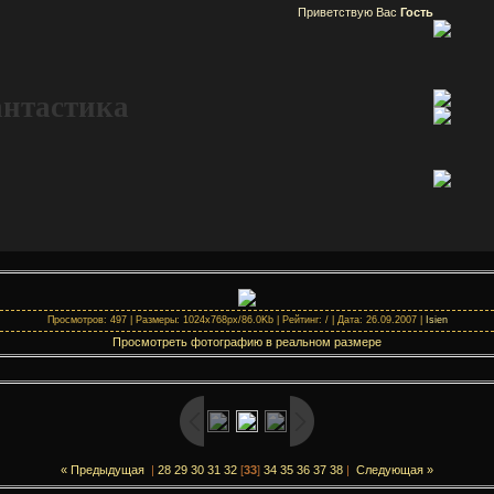
Приветствую Вас
Гость
антастика
Просмотров: 497 | Размеры: 1024x768px/86.0Kb | Рейтинг: / | Дата: 26.09.2007 |
Isien
Просмотреть фотографию в реальном размере
« Предыдущая
|
28
29
30
31
32
[
33
]
34
35
36
37
38
|
Следующая »