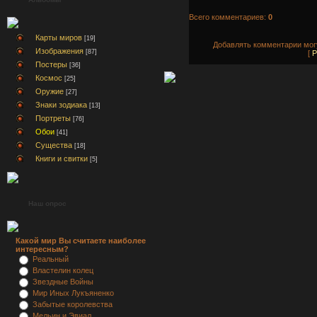
Всего комментариев:
0
Карты миров
[19]
Добавлять комментарии могу
Изображения
[87]
[
Р
Постеры
[36]
Космос
[25]
Оружие
[27]
Знаки зодиака
[13]
Портреты
[76]
Обои
[41]
Существа
[18]
Книги и свитки
[5]
Наш опрос
Какой мир Вы считаете наиболее
интересным?
Реальный
Властелин колец
Звездные Войны
Мир Иных Лукъяненко
Забытые королевства
Мельин и Эвиал