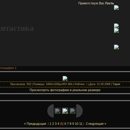
Приветствую Вас
Гость
антастика
тография 1
Просмотров: 502 | Размеры: 1600x1200px/657.6Kb | Рейтинг: / | Дата: 21.05.2008 |
Тирия
Просмотреть фотографию в реальном размере
« Предыдущая
|
1
2
3
4
[
5
]
6
7
8
9
10
11
|
Следующая »