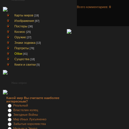
Всего комментариев:
0
Карты миров
[19]
Изображения
[87]
Постеры
[36]
Космос
[25]
Оружие
[27]
Знаки зодиака
[13]
Портреты
[76]
Обои
[41]
Существа
[18]
Книги и свитки
[5]
Наш опрос
Какой мир Вы считаете наиболее
интересным?
Реальный
Властелин колец
Звездные Войны
Мир Иных Лукъяненко
Забытые королевства
Мельин и Эвиал