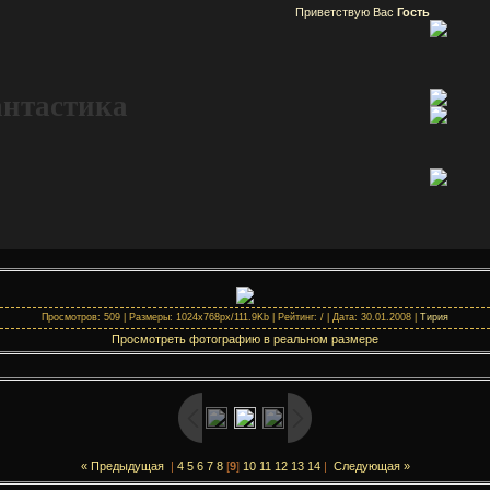
Приветствую Вас
Гость
антастика
Просмотров: 509 | Размеры: 1024x768px/111.9Kb | Рейтинг: / | Дата: 30.01.2008 |
Тирия
Просмотреть фотографию в реальном размере
« Предыдущая
|
4
5
6
7
8
[
9
]
10
11
12
13
14
|
Следующая »