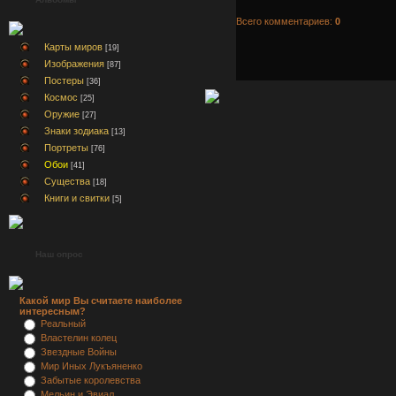
Всего комментариев:
0
Карты миров
[19]
Изображения
[87]
Постеры
[36]
Космос
[25]
Оружие
[27]
Знаки зодиака
[13]
Портреты
[76]
Обои
[41]
Существа
[18]
Книги и свитки
[5]
Наш опрос
Какой мир Вы считаете наиболее
интересным?
Реальный
Властелин колец
Звездные Войны
Мир Иных Лукъяненко
Забытые королевства
Мельин и Эвиал