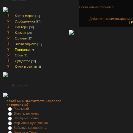
Всего комментариев:
0
Карты миров
[19]
Добавлять комментарии могу
Изображения
[87]
[
Р
Постеры
[36]
Космос
[25]
Оружие
[27]
Знаки зодиака
[13]
Портреты
[76]
Обои
[41]
Существа
[18]
Книги и свитки
[5]
Наш опрос
Какой мир Вы считаете наиболее
интересным?
Реальный
Властелин колец
Звездные Войны
Мир Иных Лукъяненко
Забытые королевства
Мельин и Эвиал