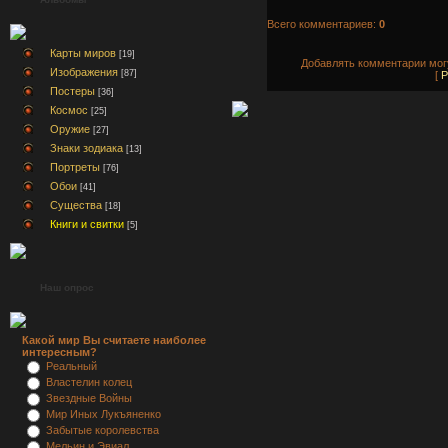
Всего комментариев:
0
Карты миров
[19]
Добавлять комментарии могу
Изображения
[87]
[
Р
Постеры
[36]
Космос
[25]
Оружие
[27]
Знаки зодиака
[13]
Портреты
[76]
Обои
[41]
Существа
[18]
Книги и свитки
[5]
Наш опрос
Какой мир Вы считаете наиболее
интересным?
Реальный
Властелин колец
Звездные Войны
Мир Иных Лукъяненко
Забытые королевства
Мельин и Эвиал