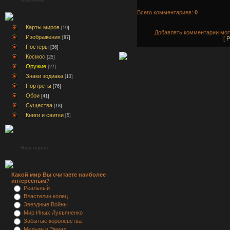
Всего комментариев:
0
Карты миров
[19]
Добавлять комментарии могу
Изображения
[87]
[
Р
Постеры
[36]
Космос
[25]
Оружие
[27]
Знаки зодиака
[13]
Портреты
[76]
Обои
[41]
Существа
[18]
Книги и свитки
[5]
Наш опрос
Какой мир Вы считаете наиболее
интересным?
Реальный
Властелин колец
Звездные Войны
Мир Иных Лукъяненко
Забытые королевства
Мельин и Эвиал