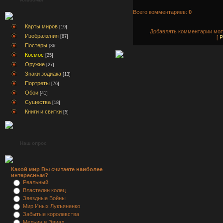
Всего комментариев:
0
Карты миров
[19]
Добавлять комментарии могу
Изображения
[87]
[
Р
Постеры
[36]
Космос
[25]
Оружие
[27]
Знаки зодиака
[13]
Портреты
[76]
Обои
[41]
Существа
[18]
Книги и свитки
[5]
Наш опрос
Какой мир Вы считаете наиболее
интересным?
Реальный
Властелин колец
Звездные Войны
Мир Иных Лукъяненко
Забытые королевства
Мельин и Эвиал