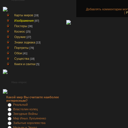
Добавлять комментарии могу
[
Р
Карты миров
[19]
Изображения
[87]
Постеры
[36]
Космос
[25]
Оружие
[27]
Знаки зодиака
[13]
Портреты
[76]
Обои
[41]
Существа
[18]
Книги и свитки
[5]
Наш опрос
Какой мир Вы считаете наиболее
интересным?
Реальный
Властелин колец
Звездные Войны
Мир Иных Лукъяненко
Забытые королевства
Мельин и Эвиал