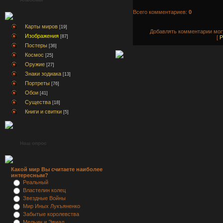
Всего комментариев:
0
Карты миров
[19]
Добавлять комментарии могу
Изображения
[87]
[
Р
Постеры
[36]
Космос
[25]
Оружие
[27]
Знаки зодиака
[13]
Портреты
[76]
Обои
[41]
Существа
[18]
Книги и свитки
[5]
Наш опрос
Какой мир Вы считаете наиболее
интересным?
Реальный
Властелин колец
Звездные Войны
Мир Иных Лукъяненко
Забытые королевства
Мельин и Эвиал