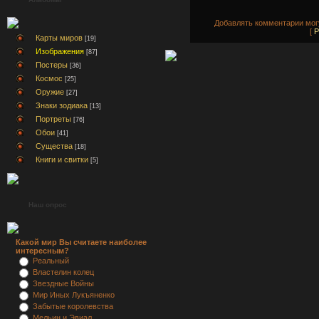
Добавлять комментарии могу
[
Р
Карты миров
[19]
Изображения
[87]
Постеры
[36]
Космос
[25]
Оружие
[27]
Знаки зодиака
[13]
Портреты
[76]
Обои
[41]
Существа
[18]
Книги и свитки
[5]
Наш опрос
Какой мир Вы считаете наиболее
интересным?
Реальный
Властелин колец
Звездные Войны
Мир Иных Лукъяненко
Забытые королевства
Мельин и Эвиал