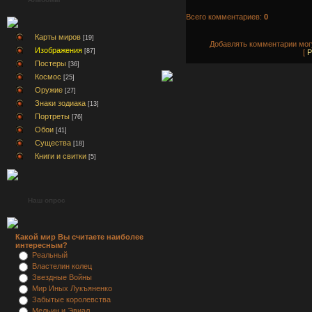
Всего комментариев:
0
Карты миров
[19]
Добавлять комментарии могу
Изображения
[87]
[
Р
Постеры
[36]
Космос
[25]
Оружие
[27]
Знаки зодиака
[13]
Портреты
[76]
Обои
[41]
Существа
[18]
Книги и свитки
[5]
Наш опрос
Какой мир Вы считаете наиболее
интересным?
Реальный
Властелин колец
Звездные Войны
Мир Иных Лукъяненко
Забытые королевства
Мельин и Эвиал