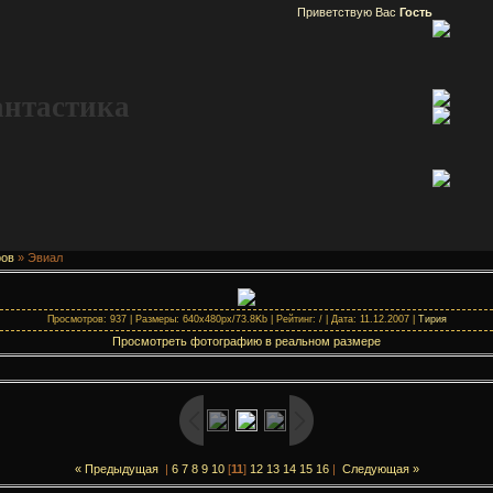
Приветствую Вас
Гость
антастика
ров
» Эвиал
Просмотров: 937 | Размеры: 640x480px/73.8Kb | Рейтинг: / | Дата: 11.12.2007 |
Тирия
Просмотреть фотографию в реальном размере
« Предыдущая
|
6
7
8
9
10
[
11
]
12
13
14
15
16
|
Следующая »