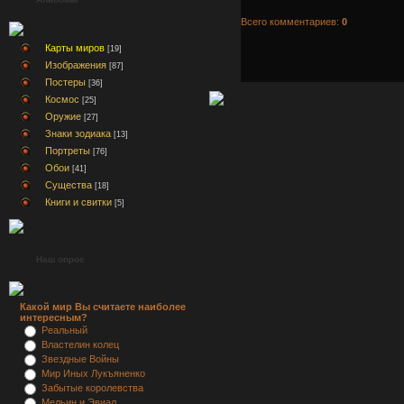
Всего комментариев:
0
Карты миров
[19]
Изображения
[87]
Постеры
[36]
Космос
[25]
Оружие
[27]
Знаки зодиака
[13]
Портреты
[76]
Обои
[41]
Существа
[18]
Книги и свитки
[5]
Наш опрос
Какой мир Вы считаете наиболее
интересным?
Реальный
Властелин колец
Звездные Войны
Мир Иных Лукъяненко
Забытые королевства
Мельин и Эвиал