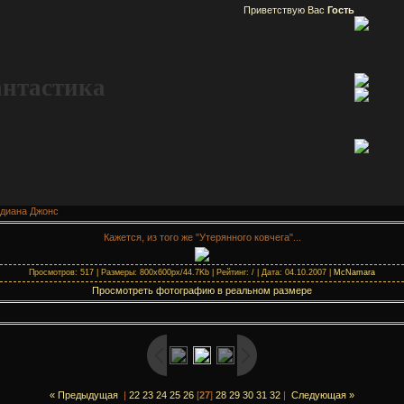
Приветствую Вас
Гость
антастика
диана Джонс
Кажется, из того же "Утерянного ковчега"...
Просмотров: 517 | Размеры: 800x600px/44.7Kb | Рейтинг: / | Дата: 04.10.2007 |
McNamara
Просмотреть фотографию в реальном размере
« Предыдущая
|
22
23
24
25
26
[
27
]
28
29
30
31
32
|
Следующая »