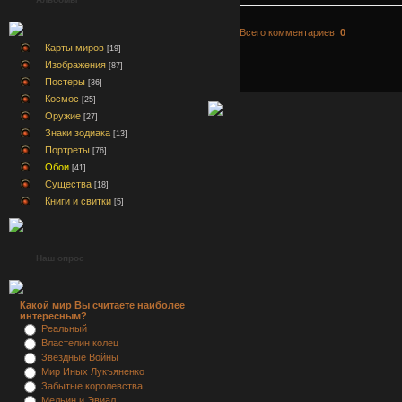
Всего комментариев:
0
Карты миров
[19]
Изображения
[87]
Постеры
[36]
Космос
[25]
Оружие
[27]
Знаки зодиака
[13]
Портреты
[76]
Обои
[41]
Существа
[18]
Книги и свитки
[5]
Наш опрос
Какой мир Вы считаете наиболее
интересным?
Реальный
Властелин колец
Звездные Войны
Мир Иных Лукъяненко
Забытые королевства
Мельин и Эвиал