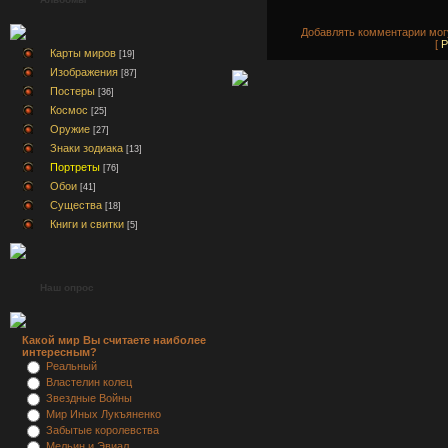
Добавлять комментарии могу
[
Р
Карты миров
[19]
Изображения
[87]
Постеры
[36]
Космос
[25]
Оружие
[27]
Знаки зодиака
[13]
Портреты
[76]
Обои
[41]
Существа
[18]
Книги и свитки
[5]
Наш опрос
Какой мир Вы считаете наиболее
интересным?
Реальный
Властелин колец
Звездные Войны
Мир Иных Лукъяненко
Забытые королевства
Мельин и Эвиал