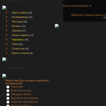
Всего комментариев:
0
Карты миров
[19]
Добавлять комментарии могу
Изображения
[87]
[
Р
Постеры
[36]
Космос
[25]
Оружие
[27]
Знаки зодиака
[13]
Портреты
[76]
Обои
[41]
Существа
[18]
Книги и свитки
[5]
Наш опрос
Какой мир Вы считаете наиболее
интересным?
Реальный
Властелин колец
Звездные Войны
Мир Иных Лукъяненко
Забытые королевства
Мельин и Эвиал