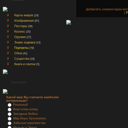
Добавлять комментарии могу
[
Р
Карты миров
[19]
Изображения
[87]
Постеры
[36]
Космос
[25]
Оружие
[27]
Знаки зодиака
[13]
Портреты
[76]
Обои
[41]
Существа
[18]
Книги и свитки
[5]
Наш опрос
Какой мир Вы считаете наиболее
интересным?
Реальный
Властелин колец
Звездные Войны
Мир Иных Лукъяненко
Забытые королевства
Мельин и Эвиал