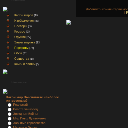
Добавлять комментарии могу
[
Р
Карты миров
[19]
Изображения
[87]
Постеры
[36]
Космос
[25]
Оружие
[27]
Знаки зодиака
[13]
Портреты
[76]
Обои
[41]
Существа
[18]
Книги и свитки
[5]
Наш опрос
Какой мир Вы считаете наиболее
интересным?
Реальный
Властелин колец
Звездные Войны
Мир Иных Лукъяненко
Забытые королевства
Мельин и Эвиал