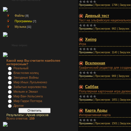
Программы
|
Просмотров:
1796
|
Загрузок
Дивный тест
Файлы
[8]
Тест на эльфийскую национальнос
Программы
[7]
Музыка
[11]
Программы
|
Просмотров:
982
|
Загрузок:
Хwing
Игра
Наш опрос
Программы
|
Просмотров:
1140
|
Загрузок:
Какой мир Вы считаете наиболее
Вселенная
интересным?
Графический редактор для создан
Реальный
Властелин колец
Программы
|
Просмотров:
969
|
Загрузок:
Звездные Войны
Мир Иных Лукъяненко
Саббак
Забытые королевства
Популярная карточная игра далеко
Мельин и Эвиал
Мир Ван-Хельсинга
Программы
|
Просмотров:
1851
|
Загрузок
Мир Гарри Поттера
Другое
Карта Арды
Интерактивная карта
Результаты
|
Архив опросов
Всего ответов:
159
Программы
|
Просмотров:
1501
|
Загрузок