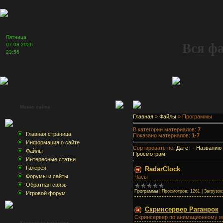
Пятница
Вся ф
07.08.2026
23:56
Меню сайта
Главная
»
Файлы
» Программы
В категории материалов:
7
Главная страница
Показано материалов:
1-7
Информация о сайте
Сортировать по:
Дате
·
Названию
Файлы
Просмотрам
Интересные статьи
Галерея
RadarClock
Форумы и сайты
Часы
Обратная связь
Программы
|
Просмотров:
1261
|
Загрузок
Игровой форум
Скринсервер Раганрок
Скринсервер по анимационному 
Категории каталога