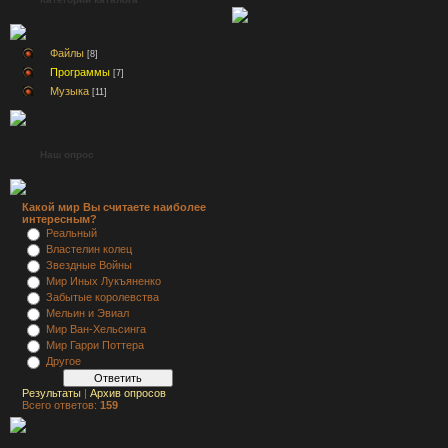
Файлы
[8]
Программы
[7]
Музыка
[11]
Наш опрос
Какой мир Вы считаете наиболее
интересным?
Реальный
Властелин колец
Звездные Войны
Мир Иных Лукъяненко
Забытые королевства
Мельин и Эвиал
Мир Ван-Хельсинга
Мир Гарри Поттера
Другое
Результаты
|
Архив опросов
Всего ответов:
159