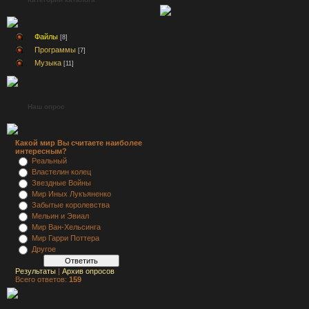
Файлы
[8]
Программы
[7]
Музыка
[11]
Наш опрос
Какой мир Вы считаете наиболее
интересным?
Реальный
Властелин колец
Звездные Войны
Мир Иных Лукъяненко
Забытые королевства
Мельин и Эвиал
Мир Ван-Хельсинга
Мир Гарри Поттера
Другое
Результаты
|
Архив опросов
Всего ответов:
159