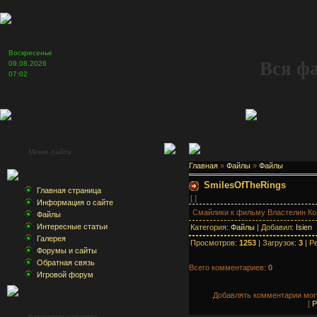
Воскресенье
Вся ф
09.08.2026
07:02
Меню сайта
Главная
»
Файлы
»
Файлы
SmilesOfTheRings
Главная страница
[ ]
Информация о сайте
Смайлики к фильму Властелин Ко
Файлы
Интересные статьи
Категория:
Файлы
| Добавил:
Isien
Галерея
Просмотров:
1253
| Загрузок:
3
| Р
Форумы и сайты
Обратная связь
Всего комментариев:
0
Игровой форум
Добавлять комментарии могу
[
Р
Категории каталога