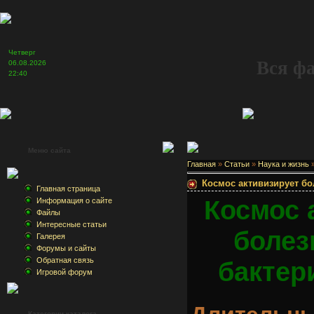
Четверг
Вся ф
06.08.2026
22:40
Меню сайта
Главная
»
Статьи
»
Наука и жизнь
Космос активизирует бо
Главная страница
Космос 
Информация о сайте
Файлы
Интересные статьи
болез
Галерея
Форумы и сайты
Обратная связь
бактер
Игровой форум
Категории каталога