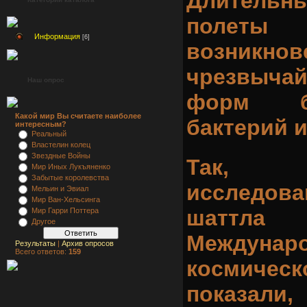
Длительн
полеты 
Информация
[6]
возникно
чрезвычай
Наш опрос
форм бо
Какой мир Вы считаете наиболее
бактерий и
интересным?
Реальный
Властелин колец
Звездные Войны
Так, 
Мир Иных Лукъяненко
Забытые королевства
исследов
Мельин и Эвиал
Мир Ван-Хельсинга
шаттла 
Мир Гарри Поттера
Другое
Междунар
Результаты
|
Архив опросов
Всего ответов:
159
космиче
показ