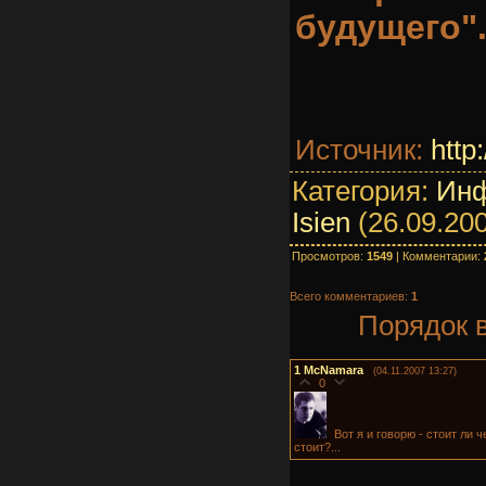
будущего"
Источник:
http
Категория:
Ин
Isien
(26.09.20
Просмотров:
1549
| Комментарии:
Всего комментариев:
1
Порядок 
1
McNamara
(04.11.2007 13:27)
0
Вот я и говорю - стоит ли 
стоит?...