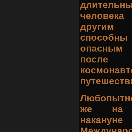
длител
человека
другим
способн
опасны
после 
космонав
путешеств
Любопытн
же на 
накан
Междунаро