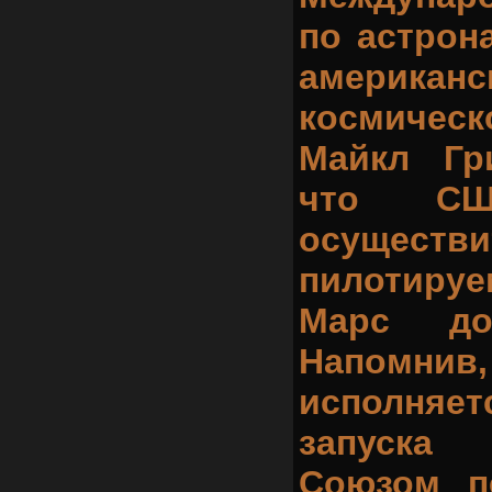
по астрон
американс
космичес
Майкл Гр
что СШ
осуществи
пилотиру
Марс до
Напомнив,
исполняетс
запуск
Союзом п