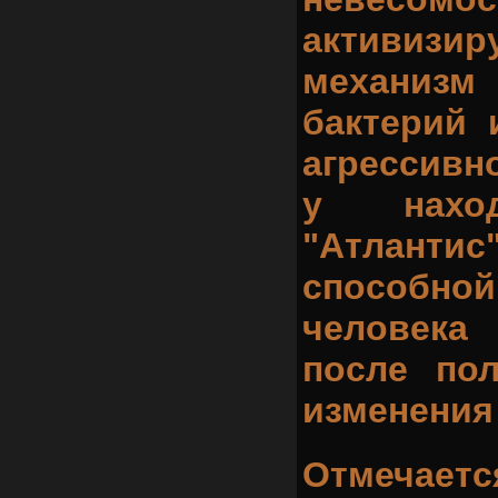
активизир
механи
бактерий
агрессивн
у нахо
"Атлантис
способно
человека
после по
изменения 
Отмеча