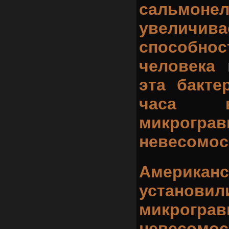
сальмоне
увелич
способнос
человека 
эта бакте
часа в
микрог
невесомос
Америка
устано
микрог
невесомос