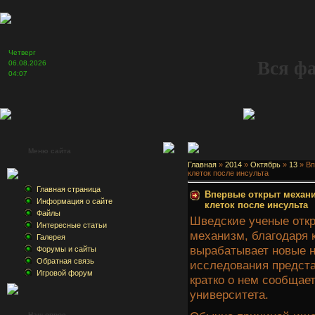
Четверг
Вся ф
06.08.2026
04:07
Меню сайта
Главная
»
2014
»
Октябрь
»
13
» Вп
клеток после инсульта
Главная страница
Впервые открыт механ
Информация о сайте
клеток после инсульта
Файлы
Шведские ученые отк
Интересные статьи
механизм, благодаря 
Галерея
вырабатывает новые н
Форумы и сайты
Обратная связь
исследования предста
Игровой форум
кратко о нем сообщает
университета.
Наш опрос