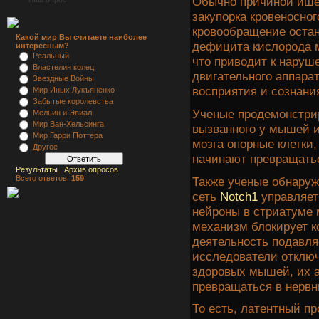
Обычно причиной ише
закупорка кровеносног
кровообращение остан
Какой мир Вы считаете наиболее
дефицита кислорода м
интересным?
Реальный
что приводит к наруш
Властелин колец
двигательного аппарат
Звездные Войны
восприятия и сознани
Мир Иных Лукъяненко
Забытые королевства
Ученые продемонстрир
Мельин и Эвиал
Мир Ван-Хельсинга
вызванного у мышей и
Мир Гарри Поттера
мозга опорные клетки
Другое
начинают превращатьс
Результаты
|
Архив опросов
Всего ответов:
159
Также ученые обнаруж
сеть
Notch1
управляет
нейроны в стриатуме 
механизм блокирует к
деятельность подавля
исследователи отклю
здоровых мышей, их 
превращаться в нервн
То есть, латентный п