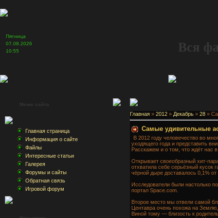
Пятница
Вся ф
07.08.2026
10:55
Меню сайта
Главная
»
2012
»
Декабрь
»
28
» Са
Самые удивительные ас
Главная страница
В 2012 году человечество во мно
Информация о сайте
уходящего года и представить вн
Файлы
Расскажем и о том, что ждёт нас
Интересные статьи
Открывает своеобразный хит-пара
Галерея
отхватила себе серьёзный кусок г
Форумы и сайты
чёрной дыре доставалось 0,1% от
Обратная связь
Исследователи были настолько по
Игровой форум
портал Space.com.
Второе место мы отвели самой бли
Центавра очень похожа на Землю, 
Виной тому — близость к родитель
Наш опрос