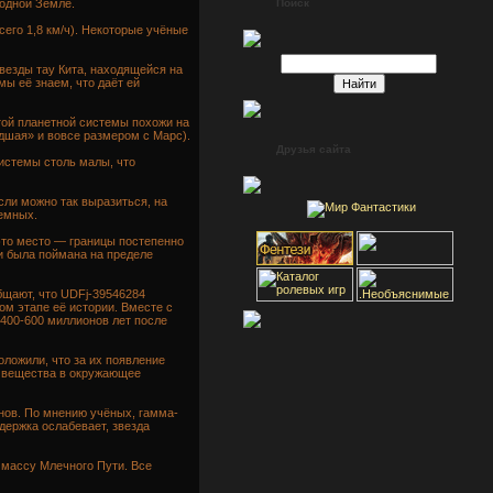
родной Земле.
Поиск
его 1,8 км/ч). Некоторые учёные
звезды тау Кита, находящейся на
мы её знаем, что даёт ей
той планетной системы похожи на
дшая» и вовсе размером с Марс).
Друзья сайта
системы столь малы, что
сли можно так выразиться, на
земных.
 это место — границы постепенно
и была поймана на пределе
бщают, что UDFj-39546284
ом этапе её истории. Вместе с
400-600 миллионов лет после
ложили, что за их появление
а вещества в окружающее
нов. По мнению учёных, гамма-
держка ослабевает, звезда
 массу Млечного Пути. Все