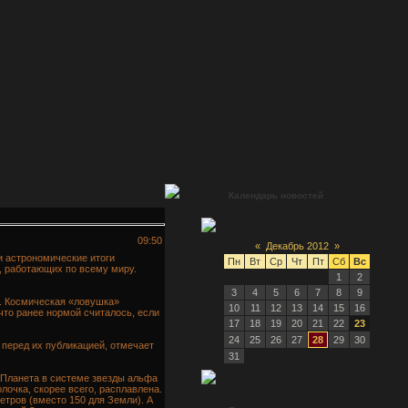
Календарь новостей
09:50
«
Декабрь 2012
»
и астрономические итоги
Пн
Вт
Ср
Чт
Пт
Сб
Вс
, работающих по всему миру.
1
2
3
4
5
6
7
8
9
. Космическая «ловушка»
10
11
12
13
14
15
16
что ранее нормой считалось, если
17
18
19
20
21
22
23
24
25
26
27
28
29
30
перед их публикацией, отмечает
31
. Планета в системе звезды альфа
лочка, скорее всего, расплавлена.
етров (вместо 150 для Земли). А