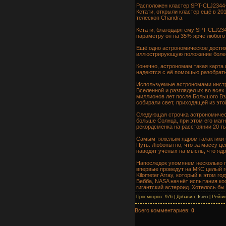
Расположен кластер SPT-CLJ2344-
Кстати, открыли кластер ещё в 20
телескоп Chandra.
Кстати, благодаря ему SPT-CLJ234
параметру он на 35% ярче любого 
Ещё одно астрономическое достиже
иллюстрирующую положение более
Конечно, астрономам такая карта 
надеются с её помощью разобрать
Используемые астрономами инстру
Вселенной и разглядел их во всех
миллионов лет после Большого Взр
собирали свет, приходящей из это
Следующая строчка астрономическ
больше Солнца, при этом его магн
рекордсменка на расстоянии 20 ты
Самым тяжёлым ядром галактики б
Путь. Любопытно, что за массу це
наводят учёных на мысль, что ядр
Напоследок упомянем несколько п
впервые проведут на МКС целый го
Kilometer Array, который в этом 
Вебба, NASA начнёт испытания кос
гигантский астероид. Хотелось бы
Просмотров: 976 | Добавил:
Isien
| Рейтин
Всего комментариев:
0