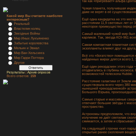
так как «пригревает» альфа Цента
Чужая планета, получившая индек
даже не верят в её существование
Какой мир Вы считаете наиболее
Ещё одна кандидатка на это место
интересным?
расстоянии 11,9 световых лет от 
Реальный
некоторое преимущество перед оп
Властелин колец
Звездные Войны
Самый маленький чужой мир был о
карликов. Так, звезда KOI-961 в
Мир Иных Лукъяненко
Забытые королевства
Самая компактная планетная систе
Мельин и Эвиал
экзопланеты влияют друг на друга
Мир Ван-Хельсинга
Всё это «богатство» помещается 
Мир Гарри Поттера
найденных мирах длятся всего 1, 3
Другое
Ещё один рекордсмен этого года —
отодвигались в глубины космоса.
Результаты
|
Архив опросов
возможностей телескопа Hubble.
Всего ответов:
159
Расстояние галактики от Земли и
существовала всего через 380 мил
нынешней «рекордсменкой» астрон
Большого Взрыва, произошедшего,
Самые старые и массивные сверхн
отвечают большие звёзды с массо
пространство.
Астрономы предположили, что вну
излучение не даёт светилам сколл
сжимается, а затем и сбрасывает 
На следующей строчке «хит-парад
открытые ранее скопления вещест