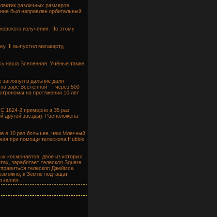
алактик различных размеров.
чение был направлен орбитальный
новского излучения. По этому
y III выпустил мегакарту,
ась наша Вселенная. Учёные также
 заглянул в дальние дали
 на заре Вселенной — через 500
Астрономы на протяжении 10 лет
 1624-2 примерно в 35 раз
ой другой звезды). Расположена
ие в 10 раз большее, чем Млечный
ения при помощи телескопа Hubble
ых космонавтов, двое из которых
тах, заработает телескоп Square
отправиться телескоп Джеймса
возможно, к Земле подтащат
епления.