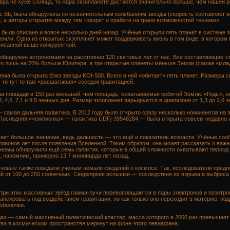
вра не хуже Солнца, то жара экзопланете достаётся значительно больше, чем нашей 
с Bb, была обнаружена по незначительным колебаниям звезды (скорость составляет вс
, а авторы открытия между тем говорят о «работе на грани возможностей техники».
 была описана и вовсе несколько дней назад. Учёные открыли пять планет в системе 
Земли. Одна из открытых экзопланет может поддерживать жизнь в том виде, в котором 
исанной выше конкуренткой.
бнаружен астрономами на расстоянии 120 световых лет от нас. Все составляющие э
сего лишь на 70% больше Юпитера, а три открытые планеты меньше Земли (самая «мла
ма была открыта близ звезды KOI-500. Всего в ней «обитает» пять планет. Размеры 
, то тут то там «расшатывая» соседок гравитацией.
на площади в 150 раз меньшей, чем площадь, охватываемая орбитой Земли. «Годы», е
, 4,6, 7,1 и 9,5 земных дня. Размер экзопланет варьируется в диапазоне от 1,3 до 2,6 
 самая дальняя галактика. В 2012 году было открыто сразу несколько номинантов на
 Последняя «чемпионка» — галактика UDFj-39546284 — была открыта совсем недавно 
меет большое значение, ведь дальность — это ещё и показатель возраста. Учёные соо
лионов лет после появления Вселенной. Таким образом, она может рассказать о важн
омы обнаружили ещё семь галактик, которые в общей сложности охватывают период 
 напомним, примерно 13,7 миллиарда лет назад.
овые также поведали учёным немало сведений о космосе. Так, исследователи предпо
й от 100 до 250 солнечных. Сверхяркие вспышки — последствия их взрыва и выброс
три этих массивных звёзд гамма-лучи перевоплощаются в пары электронов и позитро
апсировать под воздействием гравитации, но как только оно переходит в материю, под
оболочки.
а» — самый массивный галактический кластер, масса которого в 2000 раз превышает
ва в космическом пространстве меркнут на фоне этого левиафана.