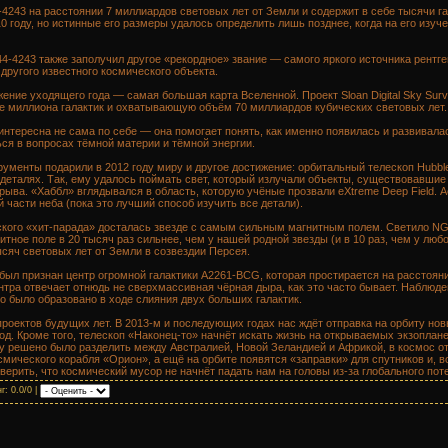
4243 на расстоянии 7 миллиардов световых лет от Земли и содержит в себе тысячи г
10 году, но истинные его размеры удалось определить лишь позднее, когда на его изу
4-4243 также заполучил другое «рекордное» звание — самого яркого источника рентге
другого известного космического объекта.
ние уходящего года — самая большая карта Вселенной. Проект Sloan Digital Sky Surve
 миллиона галактик и охватывающую объём 70 миллиардов кубических световых лет.
интересна не сама по себе — она помогает понять, как именно появилась и развивал
ся в вопросах тёмной материи и тёмной энергии.
менты подарили в 2012 году миру и другое достижение: орбитальный телескоп Hubble
 деталях. Так, ему удалось поймать свет, который излучали объекты, существовавшие
ыва. «Хаббл» вглядывался в область, которую учёные прозвали eXtreme Deep Field. 
й части неба (пока это лучший способ изучить все детали).
ого «хит-парада» досталась звезде с самым сильным магнитным полем. Светило NGC
итное поле в 20 тысяч раз сильнее, чем у нашей родной звезды (и в 10 раз, чем у люб
сяч световых лет от Земли в созвездии Персея.
ыл признан центр огромной галактики A2261-BCG, которая простирается на расстоян
нтра отвечает отнюдь не сверхмассивная чёрная дыра, как это часто бывает. Наблюд
о было образовано в ходе слияния двух больших галактик.
роектов будущих лет. В 2013-м и последующих годах нас ждёт отправка на орбиту нов
д. Кроме того, телескоп «Наконец-то» начнёт искать жизнь на открываемых экзоплане
году решено было разделить между Австралией, Новой Зеландией и Африкой, в космос 
мического корабля «Орион», а ещё на орбите появятся «заправки» для спутников и, 
 верить, что космический мусор не начнёт падать нам на головы из-за глобального пот
г: 0.0/0 |