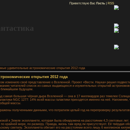
Приветствую Вас
Гость
|
RSS
антастика
мые удивительные астрономические открытия 2012 года
трономические открытия 2012 года
гом изменило своё представление о Вселенной. Проект «Вести. Наука» решил подвест
иманию читателей список из самых выдающихся и изумительных открытий астрономов
 в ближайшем будущем.
д самая большая чёрная дыра Вселенной — она в 17 миллиардов раз тяжелее Солнца
алактики NGC 1277: 14% всей массы галактики приходятся именно на неё. Напомним, 
 общей массы.
ражены полученными данными, что потратили целый год на перепроверку результатов 
зкой к Земле экзопланете, которая была обнаружена на расстоянии 4,3 световых лет
по крайней мере, по размеру. Правда, жизнь там вряд ли присутствует. Её твёрдая обо
скому светилу. Экзопланета обегает его на расстоянии всего лишь 6 миллионов килом