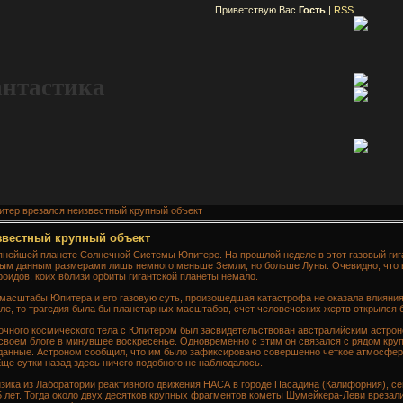
Приветствую Вас
Гость
|
RSS
антастика
итер врезался неизвестный крупный объект
звестный крупный объект
пнейшей планете Солнечной Системы Юпитере. На прошлой неделе в этот газовый гиг
ным данным размерами лишь немного меньше Земли, но больше Луны. Очевидно, что 
оидов, коих вблизи орбиты гигантской планеты немало.
масштабы Юпитера и его газовую суть, произошедшая катастрофа не оказала влияния 
ле, то трагедия была бы планетарных масштабов, счет человеческих жертв открылся 
очного космического тела с Юпитером был засвидетельствован австралийским астро
своем блоге в минувшее воскресенье. Одновременно с этим он связался с рядом кру
данные. Астроном сообщил, что им было зафиксировано совершенно четкое атмосферн
ще сутки назад здесь ничего подобного не наблюдалось.
зика из Лаборатории реактивного движения НАСА в городе Пасадина (Калифорния), с
 лет. Тогда около двух десятков крупных фрагментов кометы Шумейкера-Леви врезали