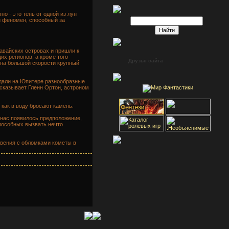
о - это тень от одной из лун
й феномен, способный за
авайских островах и пришли к
их регионов, а кроме того
Друзья сайта
 на большой скорости крупный
юдали на Юпитере разнообразные
ссказывает Гленн Ортон, астроном
как в воду бросают камень.
 нас появилось предположение,
способных вызвать нечто
овения с обломками кометы в