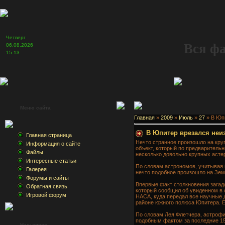
Четверг
Вся ф
06.08.2026
15:13
Меню сайта
Главная
»
2009
»
Июль
»
27
» В Юп
В Юпитер врезался неи
Главная страница
Нечто странное произошло на кру
Информация о сайте
объект, который по предваритель
Файлы
несколько довольно крупных астер
Интересные статьи
По словам астрономов, учитывая 
Галерея
нечто подобное произошло на Зем
Форумы и сайты
Впервые факт столкновения загад
Обратная связь
который сообщил об увиденном в 
Игровой форум
НАСА, куда передал все научные 
районе южного полюса Юпитера. Е
По словам Лея Флетчера, астрофи
подобным фактом за последние 15
Наш опрос