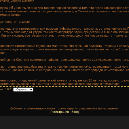
хожее, уверен Флетчер.
дований у них были еще две теории: первая гласила о том, что яркое атмосферное пятн
о - это некий неизвестный на сегодня уникальный для Солнечной системы атмосферны
азмеров Земли.
как несостоятельные.
 последствия столкновения при помощи инфракрасного телескопа, установленного на Г
 - это именно след от удара, так как температура здесь существенно выше близлежащ
Иными словам, все говорило о том, что несколько десятков часов назад тут пролетел
ксировали столкновение подобного масштаба. Это большая редкость. Ранее мы набл
ляли следы в верхних слоях планеты, но сегодняшний случай на них не похож", - ра
ния.
т сейчас на Юпитере напоминает эффект расходящихся волн, возникающих после того, 
, что вначале след был значительно темнее, потом он начал осветляться, тогда же у
овение. Насколько нам на сегодня известно, на Юпитере нет природных источников, 
ны провести удаленный химический анализ пятна, так как 15 лет назад после столкн
 нетипично высокое для Юпитера содержание цианистого водорода в атмосфере.
нг: 5.0/2 |
Добавлять комментарии могут только зарегистрированные пользователи.
[
Регистрация
|
Вход
]