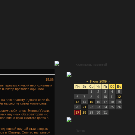
Календарь новостей
15:06
«
Июль 2009
»
ант врезался некий неопознанный
Пн
Вт
Ср
Чт
Пт
Сб
Вс
в Юпитер врезался один или
1
2
3
4
5
6
7
8
9
10
11
12
на всю планету, однако если бы
13
14
15
16
17
18
19
бы на многие сотни миллионов.
20
21
22
23
24
25
26
номом-любителем Энтони Уэсли,
27
28
29
30
31
пных научных обсерваторий и с
ое пятно ярко-желтого цвета в
егодняшний случай стал вторым
Поиск
сь в Юпитер. Сейчас на газовой