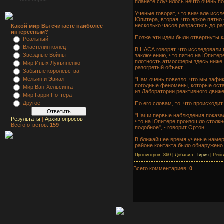
планете случилось нечто очень по
Ученые говорят, что вначале иссле
Юпитера, вторая, что яркое пятн
несколько часов разрастись до р
Какой мир Вы считаете наиболее
интересным?
Позже эти идеи были отвергнуты 
Реальный
Властелин колец
В НАСА говорят, что исследовали
Звездные Войны
заключению, что пятно на Юпитере
плотность атмосферы здесь ниже. 
Мир Иных Лукъяненко
разогретый объект.
Забытые королевства
Мельин и Эвиал
"Нам очень повезло, что мы зафи
погодные феномены, которые остав
Мир Ван-Хельсинга
из Лаборатории реактивного движе
Мир Гарри Поттера
Другое
По его словам, то, что происходи
"Наши первые наблюдения показали
Результаты
|
Архив опросов
что на Юпитере произошло столкн
Всего ответов:
159
подобное", - говорит Ортон.
В ближайшее время ученые намере
районе контакта было обнаружено
Просмотров: 860 | Добавил:
Тирия
| Рейти
Всего комментариев:
0