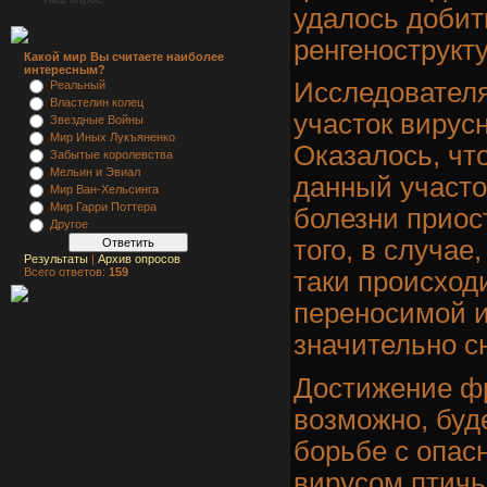
удалось добит
ренгенострукт
Какой мир Вы считаете наиболее
интересным?
Исследовател
Реальный
Властелин колец
участок вирусн
Звездные Войны
Мир Иных Лукъяненко
Оказалось, чт
Забытые королевства
Мельин и Эвиал
данный участо
Мир Ван-Хельсинга
Мир Гарри Поттера
болезни приос
Другое
того, в случае
Результаты
|
Архив опросов
Всего ответов:
159
таки происходи
переносимой 
значительно с
Достижение фр
возможно, буд
борьбе с опас
вирусом птичь